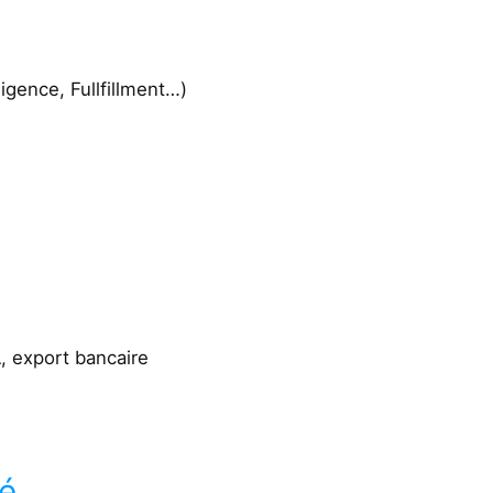
gence, Fullfillment…)
, export bancaire
té