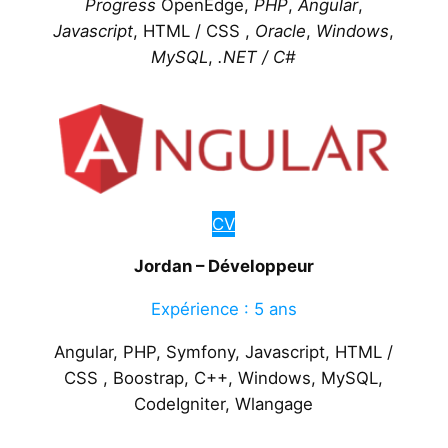
Progress
OpenEdge,
PHP
,
Angular
,
Javascript
, HTML / CSS ,
Oracle
,
Windows
,
MySQL
,
.NET / C#
CV
Jordan – Développeur
Expérience : 5 ans
Angular, PHP, Symfony, Javascript, HTML /
CSS , Boostrap, C++, Windows, MySQL,
CodeIgniter, Wlangage