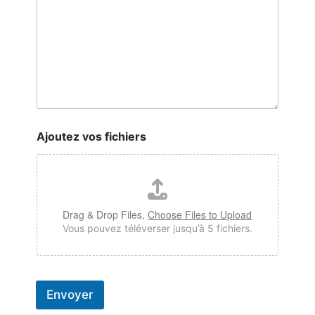
e
E
-
m
a
i
l
Ajoutez vos fichiers
Drag & Drop Files,
Choose Files to Upload
Vous pouvez téléverser jusqu’à 5 fichiers.
Envoyer