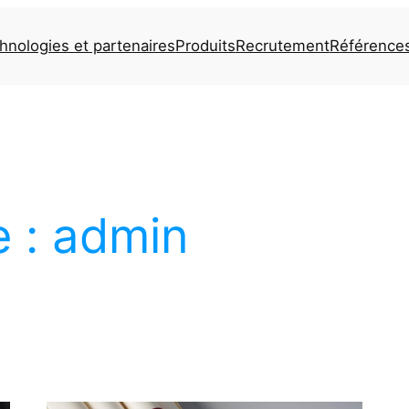
hnologies et partenaires
Produits
Recrutement
Référence
e :
admin