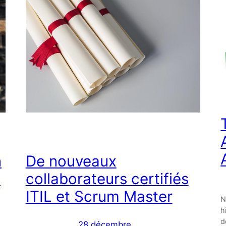
n
De nouveaux
!
collaborateurs certifiés
ITIL et Scrum Master
N
h
d
28 décembre