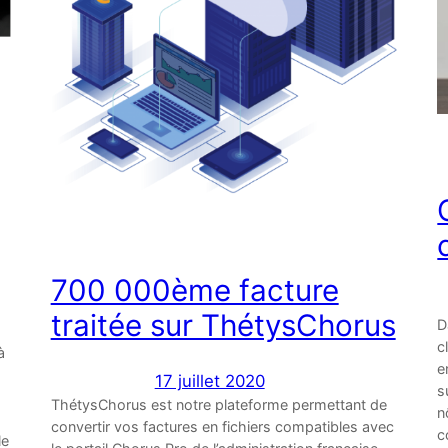
700 000ème facture
traitée sur ThétysChorus
D
c
à
e
17 juillet 2020
s
ThétysChorus est notre plateforme permettant de
n
convertir vos factures en fichiers compatibles avec
c
le